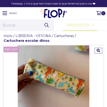
Holisssss :) mira que hermoso todo lo que tenemos para vos ❤️
MENÚ
0
PRODUCTOS
Inicio
/
LIBRERIA - OFICINA
/
Cartucheras
/
Cartuchera escolar dinos
35
%
OFF