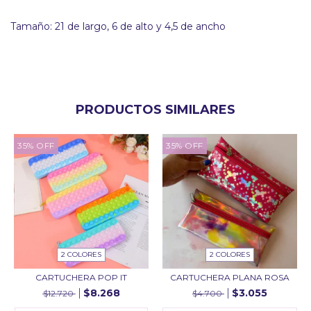
Tamaño: 21 de largo, 6 de alto y 4,5 de ancho
PRODUCTOS SIMILARES
35
%
OFF
35
%
OFF
2 COLORES
2 COLORES
CARTUCHERA POP IT
CARTUCHERA PLANA ROSA
$8.268
$3.055
$12.720
$4.700