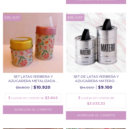
35
%
OFF
35
%
OFF
SET DE LATAS YERBERA Y
SET LATAS YERBERA Y
AZUCARERA MATERO...
AZUCARERA METALIZADA...
$9.100
$10.920
$14.000
$16.800
3
cuotas sin interés de
3
cuotas sin interés de
$3.640
$3.033,33