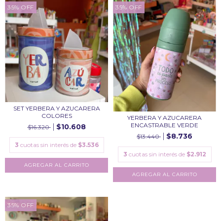
35
%
OFF
35
%
OFF
SET YERBERA Y AZUCARERA
COLORES
YERBERA Y AZUCARERA
ENCASTRABLE VERDE
$10.608
$16.320
$8.736
$13.440
3
cuotas sin interés de
$3.536
3
cuotas sin interés de
$2.912
35
%
OFF