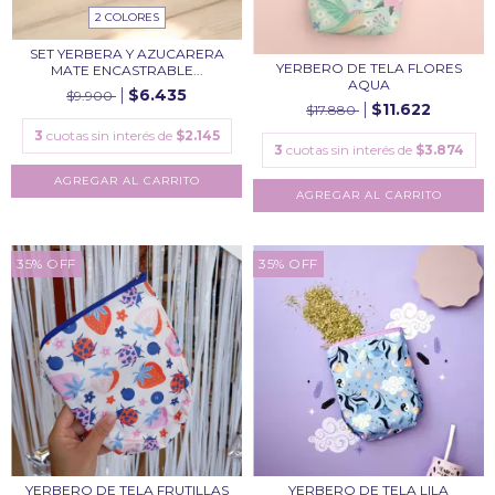
2 COLORES
SET YERBERA Y AZUCARERA
YERBERO DE TELA FLORES
MATE ENCASTRABLE...
AQUA
$6.435
$9.900
$11.622
$17.880
3
cuotas sin interés de
$2.145
3
cuotas sin interés de
$3.874
AGREGAR AL CARRITO
35
%
OFF
35
%
OFF
YERBERO DE TELA FRUTILLAS
YERBERO DE TELA LILA