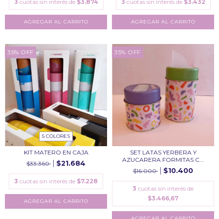
3
cuotas sin interés de
$3.874
3
cuotas sin interés de
$3.432
35
%
OFF
35
%
OFF
5 COLORES
KIT MATERO EN CAJA
SET LATAS YERBERA Y
AZUCARERA FORMITAS C...
$21.684
$33.360
$10.400
$16.000
3
cuotas sin interés de
$7.228
3
cuotas sin interés de
$3.466,67
AGREGAR AL CARRITO