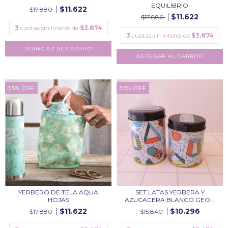
EQUILIBRIO
$11.622
$17.880
$11.622
$17.880
3
cuotas sin interés de
$3.874
3
cuotas sin interés de
$3.874
35
%
OFF
35
%
OFF
YERBERO DE TELA AQUA
SET LATAS YERBERA Y
HOJAS
AZUCACERA BLANCO GEO...
$11.622
$10.296
$17.880
$15.840