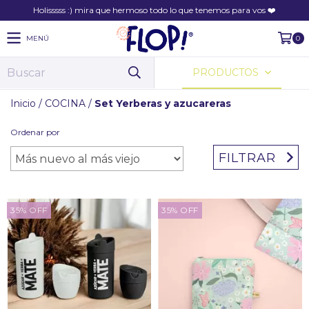
Holisssss :) mira que hermoso todo lo que tenemos para vos ❤️
MENÚ
0
PRODUCTOS
Inicio
/
COCINA
/
Set Yerberas y azucareras
Ordenar por
FILTRAR
35
%
OFF
35
%
OFF