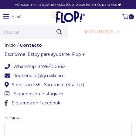
Holisssss :) mira que hermoso todo lo que tenemos para vos ❤️
MENÚ
0
PRODUCTOS
Inicio
/
Contacto
Escribime! Estoy para ayudarte. Flop ♥
WhatsApp: 3498400862
floptiendita@gmail.com
9 de Julio 2351. San Justo (Sta. Fe.)
Siguenos en Instagram
Siguenos en Facebook
NOMBRE