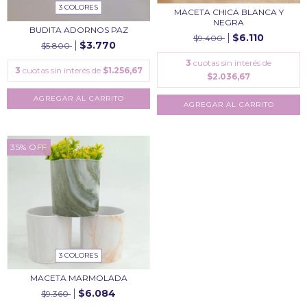
3 COLORES
MACETA CHICA BLANCA Y
NEGRA
BUDITA ADORNOS PAZ
$6.110
$9.400
$3.770
$5.800
3
cuotas sin interés de
3
cuotas sin interés de
$1.256,67
$2.036,67
AGREGAR AL CARRITO
AGREGAR AL CARRITO
35
%
OFF
3 COLORES
MACETA MARMOLADA
$6.084
$9.360