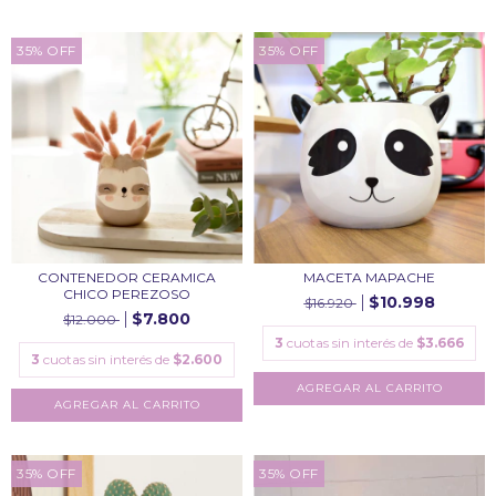
35
%
OFF
35
%
OFF
CONTENEDOR CERAMICA
MACETA MAPACHE
CHICO PEREZOSO
$10.998
$16.920
$7.800
$12.000
3
cuotas sin interés de
$3.666
3
cuotas sin interés de
$2.600
35
%
OFF
35
%
OFF