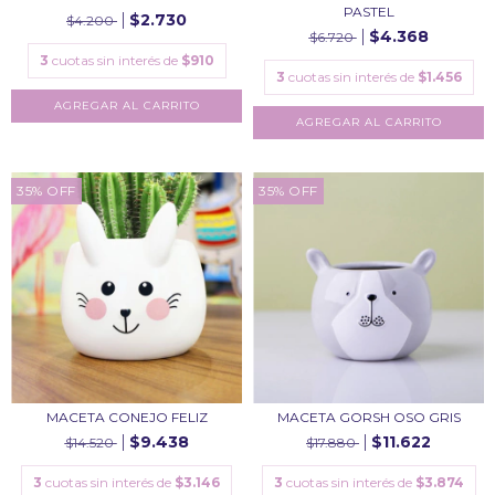
PASTEL
$2.730
$4.200
$4.368
$6.720
3
cuotas sin interés de
$910
3
cuotas sin interés de
$1.456
AGREGAR AL CARRITO
AGREGAR AL CARRITO
35
%
OFF
35
%
OFF
MACETA CONEJO FELIZ
MACETA GORSH OSO GRIS
$9.438
$11.622
$14.520
$17.880
3
cuotas sin interés de
$3.146
3
cuotas sin interés de
$3.874