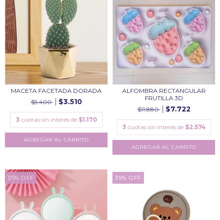
MACETA FACETADA DORADA
ALFOMBRA RECTANGULAR
FRUTILLA 3D
$3.510
$5.400
$7.722
$11.880
3
cuotas sin interés de
$1.170
3
cuotas sin interés de
$2.574
35
%
OFF
35
%
OFF