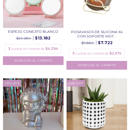
ESPEJO CONEJITO BLANCO
POSAVASOS DE SILICONA X4
CON SOPORTE MOT...
$13.182
$20.280
$7.722
$11.880
3
cuotas sin interés de
$4.394
3
cuotas sin interés de
$2.574
35
%
OFF
35
%
OFF