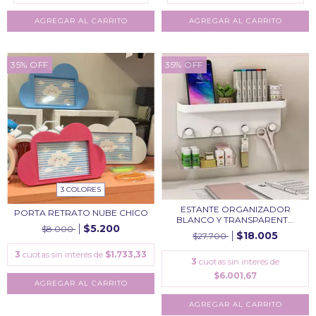
35
%
OFF
35
%
OFF
3 COLORES
ESTANTE ORGANIZADOR
PORTA RETRATO NUBE CHICO
BLANCO Y TRANSPARENT...
$5.200
$8.000
$18.005
$27.700
3
cuotas sin interés de
$1.733,33
3
cuotas sin interés de
$6.001,67
AGREGAR AL CARRITO