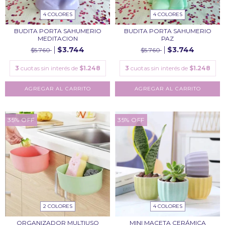
4 COLORES
4 COLORES
BUDITA PORTA SAHUMERIO
BUDITA PORTA SAHUMERIO
MEDITACION
PAZ
$3.744
$3.744
$5.760
$5.760
3
cuotas sin interés de
$1.248
3
cuotas sin interés de
$1.248
AGREGAR AL CARRITO
AGREGAR AL CARRITO
35
%
OFF
35
%
OFF
2 COLORES
4 COLORES
ORGANIZADOR MULTIUSO
MINI MACETA CERÁMICA