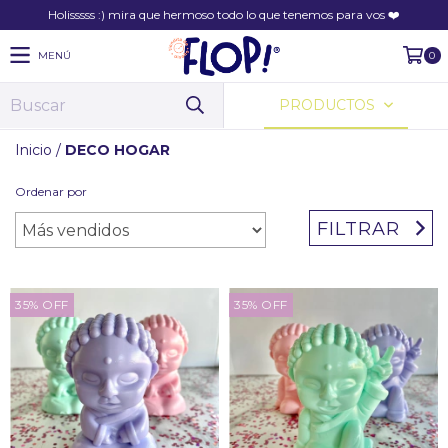
Holisssss :) mira que hermoso todo lo que tenemos para vos ❤️
MENÚ
0
PRODUCTOS
Inicio
/
DECO HOGAR
Ordenar por
FILTRAR
35
%
OFF
35
%
OFF